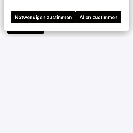
Hybrid
Leverkusen
•
+2 weitere
Notwendigen zustimmen
Allen zustimmen
Job ansehen
Lokrangierführer Kl.A (m/w/d)
vor Ort
Krefeld
Job ansehen
Vermessungstechniker / Bachelor für Werks- und
Ingenieurvermessung (m/w/d)
Hybrid
Krefeld
•
+1 weitere