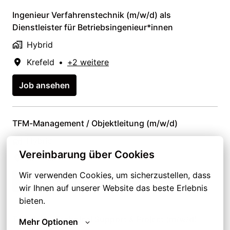
Ingenieur Verfahrenstechnik (m/w/d) als
Dienstleister für Betriebsingenieur*innen
Hybrid
Krefeld
•
+2 weitere
Job ansehen
TFM-Management / Objektleitung (m/w/d)
Hybrid
Vereinbarung über Cookies
Krefeld
Wir verwenden Cookies, um sicherzustellen, dass 
Job ansehen
wir Ihnen auf unserer Website das beste Erlebnis 
bieten.
Teamleiter Technical Support & Project (m/w/d)
Mehr Optionen